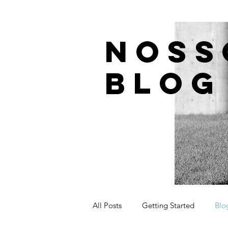
NOSS
BLOG
All Posts
Getting Started
Blo